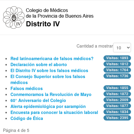
Cantidad a mostrar
Red latinoamericana de falsos médicos?
Visitas: 1893
Declaración sobre el aborto
Visitas: 1812
El Distrito IV sobre los falsos médicos
Visitas: 1764
El Consejo Superior sobre los falsos
Visitas: 1736
médicos
Falsos médicos
Visitas: 1855
Conmemoramos la Revolución de Mayo
Visitas: 1872
60° Aniversario del Colegio
Visitas: 2009
Alerta epidemiológica por sarampión
Visitas: 1877
Encuesta para conocer la situación laboral
Visitas: 1834
Código de Ética
Visitas: 2395
Página 4 de 5