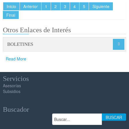
Inicio
Anterior
1
2
3
4
5
Siguiente
Final
Otros Enlaces de Interés
BOLETINES

Read More
Servicios
Asesorías
Subsidios
Buscador
BUSCAR