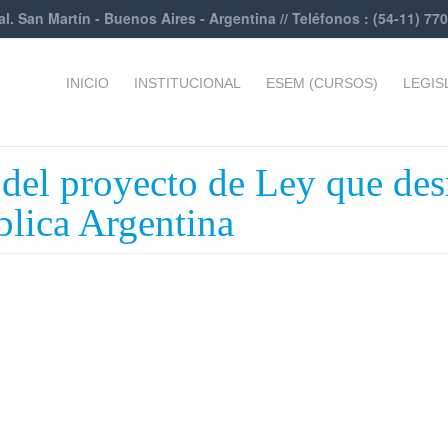
al. San Martín - Buenos Aires - Argentina // Teléfonos : (54-11) 77
INICIO
INSTITUCIONAL
ESEM (CURSOS)
LEGIS
 proyecto de Ley que desre
blica Argentina